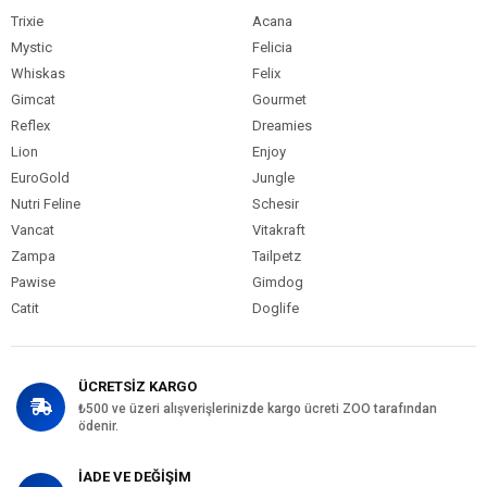
Trixie
Acana
Mystic
Felicia
Whiskas
Felix
Gimcat
Gourmet
Reflex
Dreamies
Lion
Enjoy
EuroGold
Jungle
Nutri Feline
Schesir
Vancat
Vitakraft
Zampa
Tailpetz
Pawise
Gimdog
Catit
Doglife
ÜCRETSİZ KARGO
₺500 ve üzeri alışverişlerinizde kargo ücreti ZOO tarafından
ödenir.
İADE VE DEĞİŞİM