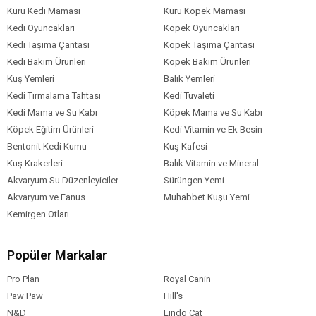
Kuru Kedi Maması
Kuru Köpek Maması
Kedi Oyuncakları
Köpek Oyuncakları
Kedi Taşıma Çantası
Köpek Taşıma Çantası
Kedi Bakım Ürünleri
Köpek Bakım Ürünleri
Kuş Yemleri
Balık Yemleri
Kedi Tırmalama Tahtası
Kedi Tuvaleti
Kedi Mama ve Su Kabı
Köpek Mama ve Su Kabı
Köpek Eğitim Ürünleri
Kedi Vitamin ve Ek Besin
Bentonit Kedi Kumu
Kuş Kafesi
Kuş Krakerleri
Balık Vitamin ve Mineral
Akvaryum Su Düzenleyiciler
Sürüngen Yemi
Akvaryum ve Fanus
Muhabbet Kuşu Yemi
Kemirgen Otları
Popüler Markalar
Pro Plan
Royal Canin
Paw Paw
Hill's
N&D
Lindo Cat