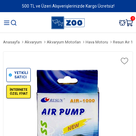
500 TL ve Üzeri Alışverişlerinizde Kargo Ücretsiz!
0
Anasayfa
Akvaryum
Akvaryum Motorları
Hava Motoru
Resun Air 10
YETKİLİ
SATICI
İNTERNETE
ÖZEL FİYAT