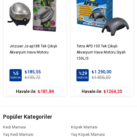
Jinzuan Jz-ap188 Tek Çıkışlı
Tetra APS 150 Tek Çıkışlı
Akvaryum Hava Motoru
Akvaryum Hava Motoru Siyah
150L/S
₺185,55
₺1.290,00
%5
%29
₺195,72
₺1.806,00
İndirim
İndirim
Havale ile:
₺181,84
Havale ile:
₺1264,20
Popüler Kategoriler
Kedi Maması
Köpek Maması
Yaş Kedi Maması
Yaş Köpek Maması