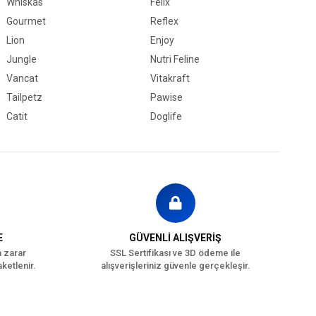
Whiskas
Felix
Gourmet
Reflex
Lion
Enjoy
Jungle
Nutri Feline
Vancat
Vitakraft
Tailpetz
Pawise
Catit
Doglife
avru (0-12 Ay)
Açık Mama
ahıllı
ağışıklık Sistemi Gelişimi
Damak Tatlarına Uygun
Hamile
Tüy ve Deri Sağlığı
E
GÜVENLİ ALIŞVERİŞ
ümes Hayvanlı
a zarar
SSL Sertifikası ve 3D ödeme ile
ketlenir.
alışverişleriniz güvenle gerçekleşir.
-5 kg
Tümüne Uygun