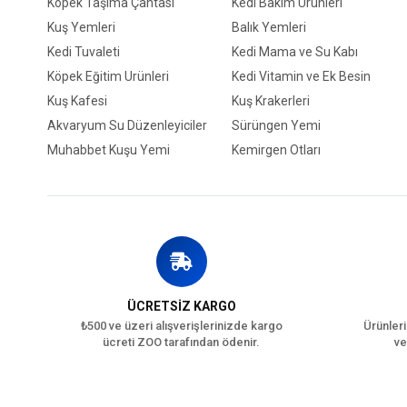
Köpek Taşıma Çantası
Kedi Bakım Ürünleri
Kuş Yemleri
Balık Yemleri
Kedi Tuvaleti
Kedi Mama ve Su Kabı
Köpek Eğitim Ürünleri
Kedi Vitamin ve Ek Besin
Kuş Kafesi
Kuş Krakerleri
Akvaryum Su Düzenleyiciler
Sürüngen Yemi
Muhabbet Kuşu Yemi
Kemirgen Otları
ÜCRETSİZ KARGO
₺500 ve üzeri alışverişlerinizde kargo
Ürünleri
ücreti ZOO tarafından ödenir.
ve