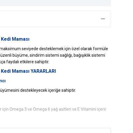
u Kedi Maması
in maksimum seviyede desteklemek için özel olarak formüle
üzenli büyüme, sindirim sistemi sağlığı, bağışıklık sistemi
a faydalı etkilere sahiptir.
ru Kedi Maması YARARLARI
mcı
büyümesini destekleyecek içeriğe sahiptir.
ler için Omega 3 ve Omega 6 yağ asitleri ve E Vitamini içerir.
e destek sağlayan yüksek protein içeriği sayesinde kasların