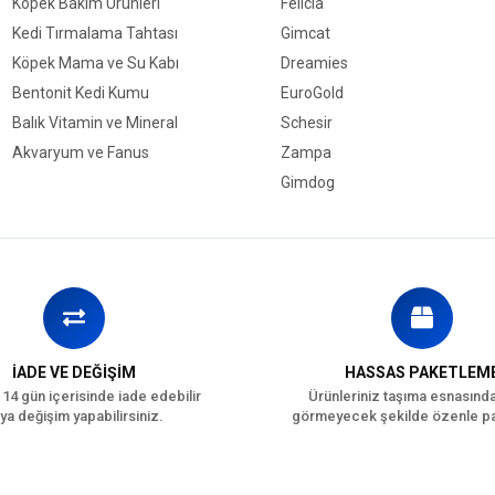
İz Elementler
Köpek Bakım Ürünleri
Felicia
Yumurta Tozu
Kedi Tırmalama Tahtası
Gimcat
Bitkisel Yağ
Köpek Mama ve Su Kabı
Dreamies
Maya
Bentonit Kedi Kumu
EuroGold
Mısır Glüteni
Balık Vitamin ve Mineral
Schesir
Dl-Metiyonin
Akvaryum ve Fanus
Zampa
Gimdog
Kedi Yaş Aralığı
Y
Kedi Maması Formu
Kedi Maması Tahıl
T
Oranı
Kedi Özel Gereksinim
B
İADE VE DEĞİŞİM
HASSAS PAKETLEM
Kedi Maması İçerik
K
 14 gün içerisinde iade edebilir
Ürünleriniz taşıma esnasınd
ya değişim yapabilirsiniz.
görmeyecek şekilde özenle pa
Kedi Maması Paket
0
Boyutu
Kedi Irk Özelliği