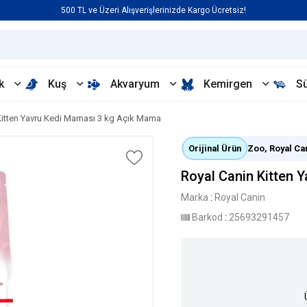
500 TL ve Üzeri Alışverişlerinizde Kargo Ücretsiz!
k
Kuş
Akvaryum
Kemirgen
S
Kitten Yavru Kedi Maması 3 kg Açık Mama
Orijinal Ürün
Zoo, Royal Cani
Royal Canin Kitten 
Marka
:
Royal Canin
Barkod
:
25693291457