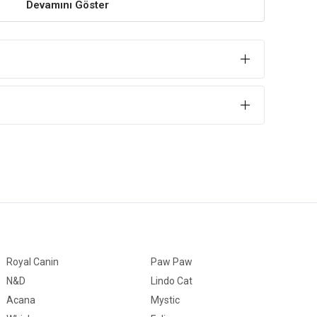
Devamını Göster
anları Karaciğeri
nları Eti
r
Royal Canin
Paw Paw
N&D
Lindo Cat
Acana
Mystic