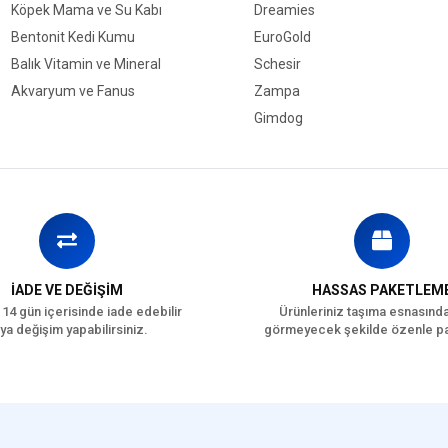
Köpek Mama ve Su Kabı
Dreamies
Çam fıstığı
Bentonit Kedi Kumu
EuroGold
Keçiboynuzu
Balık Vitamin ve Mineral
Schesir
Kanarya tohumu
Akvaryum ve Fanus
Zampa
Kenevir tohumu
Gimdog
İstiridye kabuğu kırığı
Beyaz darı
Buğday patlağı
Cin mısır
Patlamış mısır
Kuşburnu
İADE VE DEĞİŞİM
HASSAS PAKETLEM
 14 gün içerisinde iade edebilir
Ürünleriniz taşıma esnasınd
ya değişim yapabilirsiniz.
görmeyecek şekilde özenle pa