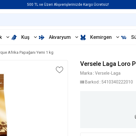
500 TL ve Üzeri Alışverişlerinizde Kargo Ücretsiz!
k
Kuş
Akvaryum
Kemirgen
S
rque Afrika Papağanı Yemi 1 kg
Versele Laga Loro P
Marka
:
Versele-Laga
Barkod
:
5410340222010