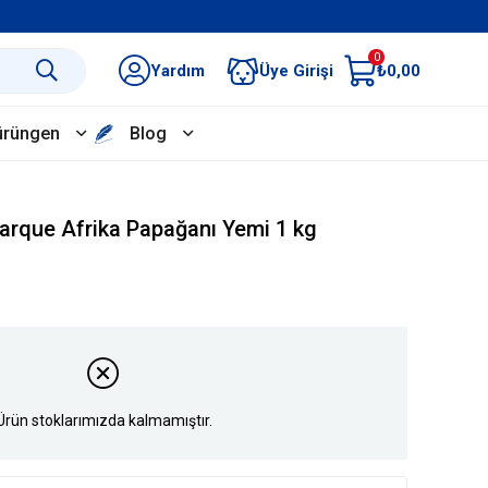
0
Yardım
Üye Girişi
₺0,00
ürüngen
Blog
arque Afrika Papağanı Yemi 1 kg
Ürün stoklarımızda kalmamıştır.