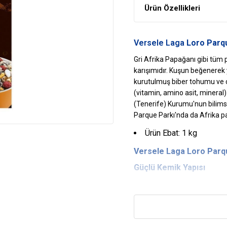
Ürün Özellikleri
Versele Laga
Loro Parqu
Gri Afrika Papağanı gibi tüm 
karışımıdır. Kuşun beğenerek y
kurutulmuş biber tohumu ve 
(vitamin, amino asit, mineral) 
(Tenerife) Kurumu'nun bilims
Parque Parkı'nda da Afrika p
Ürün Ebat: 1 kg
Versele Laga Loro Parq
Güçlü Kemik Yapısı
Kalsiyum ilave edilerek hazırl
İştah Açar
Vücuda ihtiyaç duyduğu enerjiyi