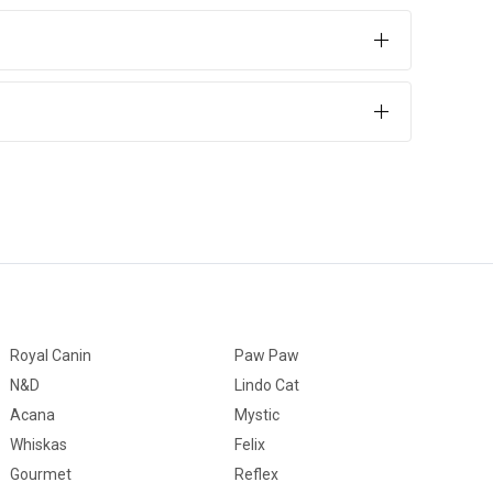
 yağ oranı ile enerji verirler.
e Afrika Papağanı Yemi İçindekiler
Royal Canin
Paw Paw
N&D
Lindo Cat
Acana
Mystic
Whiskas
Felix
Gourmet
Reflex