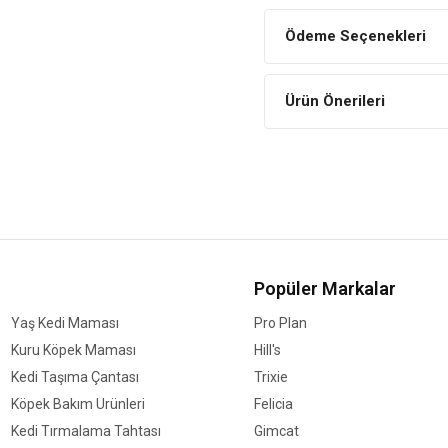
Enerji Verir
Ödeme Seçenekleri
İçerdiği yüksek karbonhidrat ve
Versele Laga Loro Parqu
Ürün Önerileri
Bileşim
Ayçekirdeği
Beyaz ay çekirdeği
Aspur
Sivri yulaf
Mısır
Çeltik
Popüler Markalar
Buğday
Yaş Kedi Maması
Pro Plan
Karabuğday
Kuru Köpek Maması
Hill's
Arpa
Kedi Taşıma Çantası
Trixie
Fıstık içi
Köpek Bakım Ürünleri
Felicia
Kabak çekirdeği
Kedi Tırmalama Tahtası
Gimcat
Darı