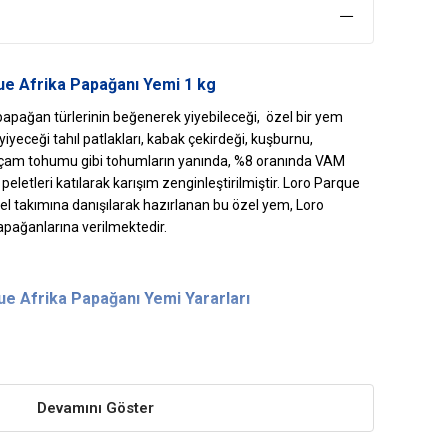
e Afrika Papağanı Yemi 1 kg
papağan türlerinin beğenerek yiyebileceği, özel bir yem
iyeceği tahıl patlakları, kabak çekirdeği, kuşburnu,
çam tohumu gibi tohumların yanında, %8 oranında VAM
peletleri katılarak karışım zenginleştirilmiştir. Loro Parque
el takımına danışılarak hazırlanan bu özel yem, Loro
apağanlarına verilmektedir.
ue Afrika
Papağanı Yemi
Yararları
anmıştır. Güçlü bir kemik yapısı oluşumu sağlar.
Devamını Göster
 sağlar ve iştah açıcı bir etki oluşturur.