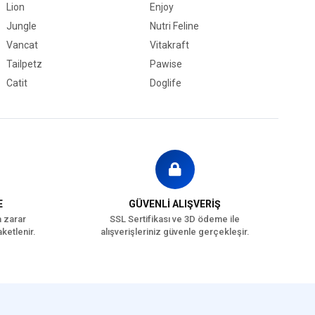
Lion
Enjoy
Jungle
Nutri Feline
Vancat
Vitakraft
Tailpetz
Pawise
Catit
Doglife
E
GÜVENLİ ALIŞVERİŞ
a zarar
SSL Sertifikası ve 3D ödeme ile
ketlenir.
alışverişleriniz güvenle gerçekleşir.